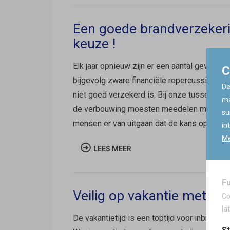
Een goede brandverzekerin
keuze !
Elk jaar opnieuw zijn er een aantal gevalle
C
bijgevolg zware financiële repercussies voor
De
niet goed verzekerd is. Bij onze tussenkom
ma
de verbouwing moesten meedelen maar dat 
su
mensen er van uitgaan dat de kans op schade
in
Me
LEES MEER
F
Veilig op vakantie met dez
Co
la
De vakantietijd is een toptijd voor inbrekers.