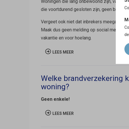
St
Woningen die lang onbewoond zijn, vallen na
Co
die voortdurend gesloten zijn, geen brandend
M
Vergeet ook niet dat inbrekers meegaan met h
Co
Maak dus geen melding op social media zoa
de
vakantie en voor hoelang.
LEES MEER
Welke brandverzekering 
woning?
Geen enkele!
LEES MEER