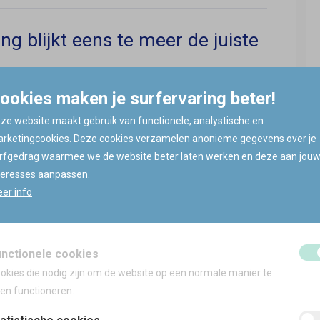
g blijkt eens te meer de juiste
n waarbij een pand zware schade oploopt met
ookies maken je surfervaring beter!
 de eigenaar en waarbij blijkt dat deze laatste niet of
ze website maakt gebruik van functionele, analystische en
sten horen we dan steeds dat ze wel wisten dat ze
rketingcookies. Deze cookies verzamelen anonieme gegevens over je
ze het steeds maar uitgesteld hebben. Of dat
rfgedrag waarmee we de website beter laten werken en deze aan jou
 klein is.
teresses aanpassen.
er info
unctionele cookies
e tips.
okies die nodig zijn om de website op een normale manier te
ten functioneren.