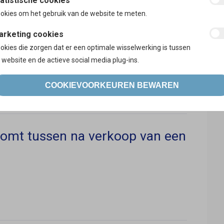
atistische cookies
melijk snel op: uitpuilende brievenbussen, gordijnen
okies om het gebruik van de website te meten.
 licht,…
arketing cookies
un tijd en ook te vinden zijn op internet!
okies die zorgen dat er een optimale wisselwerking is tussen
ls Facebook en Twitter dat u vertrokken bent op
 website en de actieve social media plug-ins.
COOKIEVOORKEUREN BEWAREN
komt tussen na verkoop van een