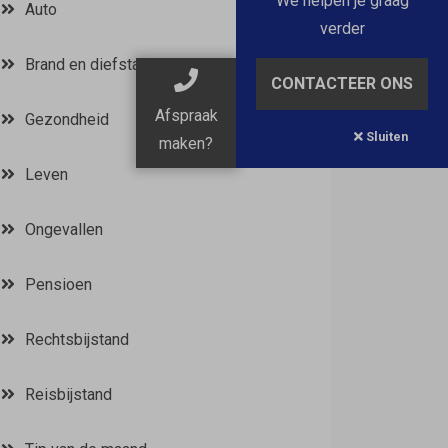
We helpen je graag
Auto
verder
Brand en diefstal
CONTACTEER ONS
Afspraak
Gezondheid
Sluiten
maken?
Leven
Ongevallen
Pensioen
Rechtsbijstand
Reisbijstand