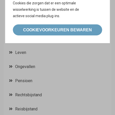
Cookies die zorgen dat er een optimale
wisselwerking is tussen de website en de
Auto
actieve social media plug-ins.
Brand en diefstal
COOKIEVOORKEUREN BEWAREN
Gezondheid
Leven
Ongevallen
Pensioen
Rechtsbijstand
Reisbijstand