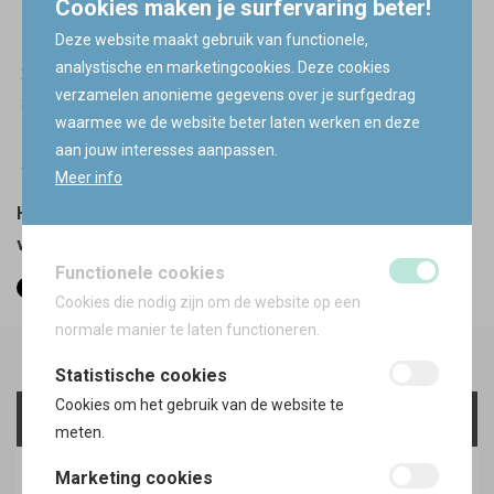
Cookies maken je surfervaring beter!
Houd je wagen koel. Warmte maakt je enkel nog
Deze website maakt gebruik van functionele,
vermoeider dan je al bent.
analystische en marketingcookies. Deze cookies
Eet een versnapering of drink iets fris!
verzamelen anonieme gegevens over je surfgedrag
Hou een pitstop en slaap of rust eventueel 15 of 20
waarmee we de website beter laten werken en deze
minuten.
aan jouw interesses aanpassen.
Zet je radio op een hoger volume.
Meer info
Herken je deze signalen? Wees alert, voorzichtig én
veilig. Zo ben je verzekerd op een safe rit!
Functionele cookies
Cookies die nodig zijn om de website op een
normale manier te laten functioneren.
Statistische cookies
Cookies om het gebruik van de website te
Tips
meten.
Aansprakelijkheid
Marketing cookies