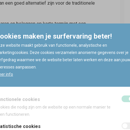
n een goed alternatief zijn voor de traditionele
aren en beleggen op korte termijn met een
ookies maken je surfervaring beter!
ze website maakt gebruik van functionele, analystische en
rketingcookies. Deze cookies verzamelen anonieme gegevens over je
herming
rfgedrag waarmee we de website beter laten werken en deze aan jou
teresses aanpassen.
n op enkele onmiskenbare voordelen die je bij een
er info
nden. Je kapitaal is steeds beschermd, wat betekent
aal terugkrijgt.
unctionele cookies
okies die nodig zijn om de website op een normale manier te
gegarandeerd gedurende de hele looptijd van het
ten functioneren.
atistische cookies
 sprake van instapkosten noch beheerskosten