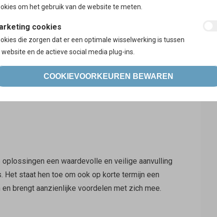
okies om het gebruik van de website te meten.
t is kort (2 à 3 jaar), waardoor je centen niet voor
arketing cookies
okies die zorgen dat er een optimale wisselwerking is tussen
 website en de actieve social media plug-ins.
ij je keuze is dat er steeds een roerende voorheffing
COOKIEVOORKEUREN BEWAREN
en interesten.
6 oplossingen een waardevolle en veilige aanvulling
s. Het staat hen toe om ook op korte termijn een
 en brengt aanzienlijke voordelen met zich mee.