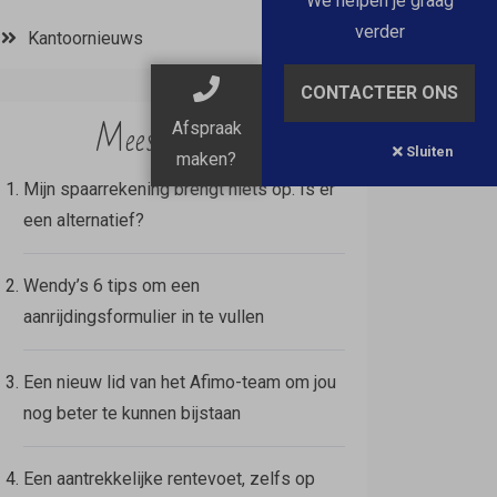
We helpen je graag
verder
Kantoornieuws
CONTACTEER ONS
Meest gelezen
Afspraak
Sluiten
maken?
Mijn spaarrekening brengt niets op. Is er
een alternatief?
Wendy’s 6 tips om een
aanrijdingsformulier in te vullen
Een nieuw lid van het Afimo-team om jou
nog beter te kunnen bijstaan
Een aantrekkelijke rentevoet, zelfs op