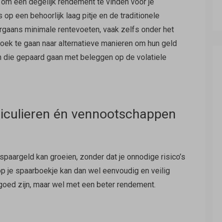
n om een degelijk rendement te vinden voor je
op een behoorlijk laag pitje en de traditionele
rgaans minimale rentevoeten, vaak zelfs onder het
zoek te gaan naar alternatieve manieren om hun geld
en die gepaard gaan met beleggen op de volatiele
articulieren én vennootschappen
 spaargeld kan groeien, zonder dat je onnodige risico’s
 je spaarboekje kan dan wel eenvoudig en veilig
ngoed zijn, maar wel met een beter rendement.