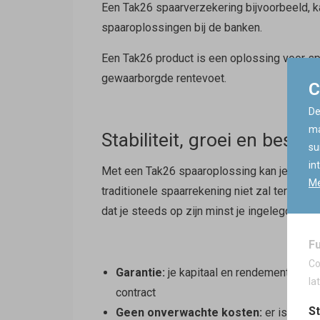
Een Tak26 spaarverzekering bijvoorbeeld, ka
spaaroplossingen bij de banken.
Een Tak26 product is een oplossing voor sp
gewaarborgde rentevoet.
C
De
ma
Stabiliteit, groei en besc
su
in
Met een Tak26 spaaroplossing kan je rekene
Me
traditionele spaarrekening niet zal terugvi
dat je steeds op zijn minst je ingelegde kapit
F
Co
Garantie:
je kapitaal en rendement zijn 
la
contract
St
Geen onverwachte kosten:
er is geen