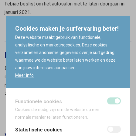
Febiac beslist om het autosalon niet te laten doorgaan in
januari 2021.
LEES MEER
Cookies maken je surfervaring beter!
Deze website maakt gebruik van functionele,
analystische en marketingcookies. Deze cookies
Hoe mogen wij jou helpen?
verzamelen anonieme gegevens over je surfgedrag
waarmee we de website beter laten werken en deze
Bij Afimo gaan we er prat op dat we onze klanten adviseren
aan jouw interesses aanpassen.
Meer info
over de ideale oplossing voor hun specifieke vragen en
noden. Ons doel is om jou optimaal te adviseren zodat jij
zonder zorgen kan leven, vandaag én morgen.
Functionele cookies
LEES MEER
Cookies die nodig zijn om de website op een
normale manier te laten functioneren.
Statistische cookies