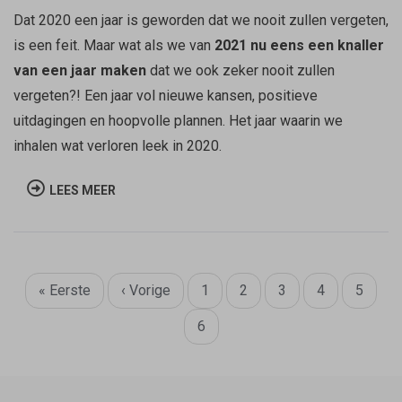
Dat 2020 een jaar is geworden dat we nooit zullen vergeten,
is een feit. Maar wat als we van
2021 nu eens een knaller
van een jaar maken
dat we ook zeker nooit zullen
vergeten?! Een jaar vol nieuwe kansen, positieve
uitdagingen en hoopvolle plannen. Het jaar waarin we
inhalen wat verloren leek in 2020.
LEES MEER
Paginatie
Eerste
« Eerste
Vorige
‹ Vorige
Page
1
Page
2
Page
3
Page
4
Page
5
pagina
pagina
Huidige
6
pagina